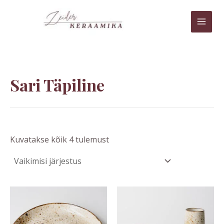
Skip
MAI
to
MEN
content
Sari Täpiline
Kuvatakse kõik 4 tulemust