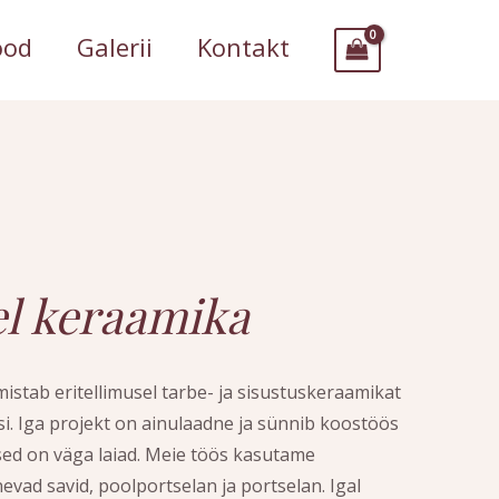
ood
Galerii
Kontakt
el keraamika
istab eritellimusel tarbe- ja sisustuskeraamikat
si. Iga projekt on ainulaadne ja sünnib koostöös
sed on väga laiad. Meie töös kasutame
evad savid, poolportselan ja portselan. Igal