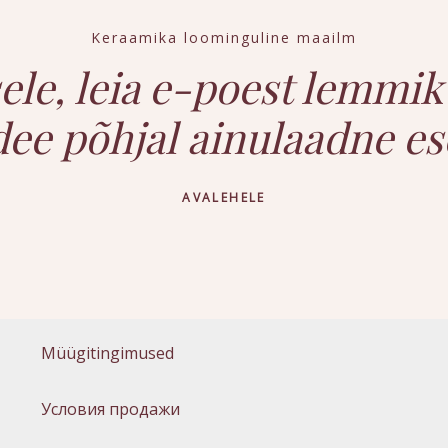
Keraamika loominguline maailm
ele, leia e-poest lemmik
dee põhjal ainulaadne es
AVALEHELE
Müügitingimused
Условия продажи