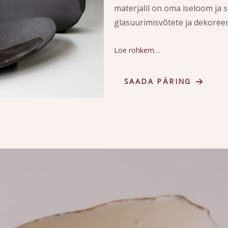
materjalil on oma iseloom ja 
glasuurimisvõtete ja dekoree
Loe rohkem…
SAADA PÄRING