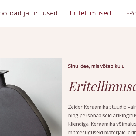
öötoad ja üritused
Eritellimused
E-P
Sinu idee, mis võtab kuju
Eritellimus
Zeider Keraamika stuudio valm
ning personaalseid ärikingitu
kliendiga. Keraamika võimalu
mitmesuguseid materjale: erin