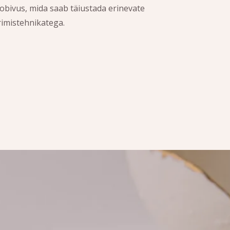
sobivus, mida saab täiustada erinevate
rimistehnikatega.