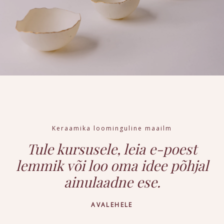
Keraamika loominguline maailm
Tule kursusele, leia e-poest
lemmik või loo oma idee põhjal
ainulaadne ese.
AVALEHELE