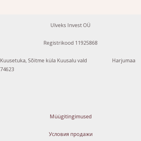
Ulveks Invest OÜ
Registrikood 11925868
Kuusetuka, Sõitme küla Kuusalu vald Harjumaa
74623
Müügitingimused
Условия продажи