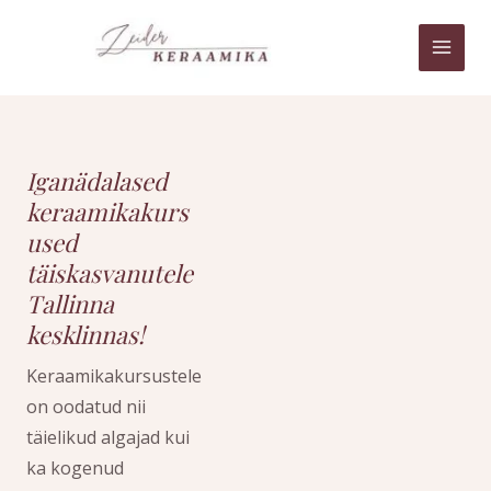
Skip
MAI
to
MEN
content
Iganädalased
keraamikakurs
used
täiskasvanutele
Tallinna
kesklinnas!
Keraamikakursustele
on oodatud nii
täielikud algajad kui
ka kogenud