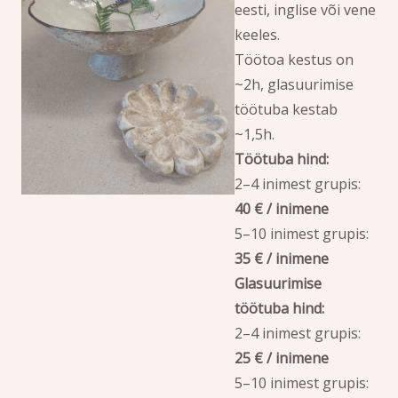
eesti, inglise või vene
keeles.
Töötoa kestus on
~2h, glasuurimise
töötuba kestab
~1,5h.
Töötuba hind:
2–4 inimest grupis:
40 € / inimene
5–10 inimest grupis:
35 € / inimene
Glasuurimise
töötuba hind:
2–4 inimest grupis:
25 € / inimene
5–10 inimest grupis: