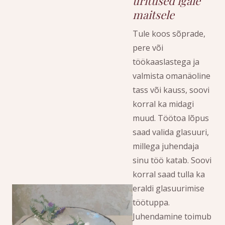
üritused igale
maitsele
Tule koos sõprade,
pere või
töökaaslastega ja
valmista omanäoline
tass või kauss, soovi
korral ka midagi
muud. Töötoa lõpus
saad valida glasuuri,
millega juhendaja
sinu töö katab. Soovi
korral saad tulla ka
eraldi glasuurimise
töötuppa.
Juhendamine toimub