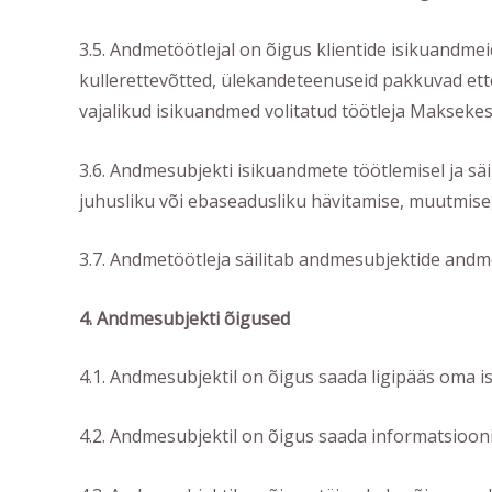
3.5. Andmetöötlejal on õigus klientide isikuandme
kullerettevõtted, ülekandeteenuseid pakkuvad et
vajalikud isikuandmed volitatud töötleja Maksekes
3.6. Andmesubjekti isikuandmete töötlemisel ja sä
juhusliku või ebaseadusliku hävitamise, muutmise
3.7. Andmetöötleja säilitab andmesubjektide andm
4. Andmesubjekti õigused
4.1. Andmesubjektil on õigus saada ligipääs oma 
4.2. Andmesubjektil on õigus saada informatsioon