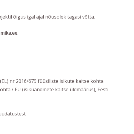
til õigus igal ajal nõusolek tagasi võtta.
mika.ee
.
) nr 2016/679 füüsiliste isikute kaitse kohta
kohta / EÜ (isikuandmete kaitse üldmäärus), Eesti
muudatustest