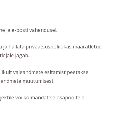
he ja e-posti vahendusel.
a hallata privaatsuspoliitikas määratletud
ejale jagab.
dlikult valeandmete esitamist peetakse
ud andmete muutumisest.
ektile või kolmandatele osapooltele.