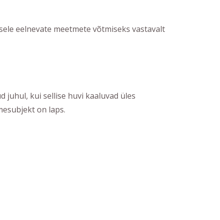
isele eelnevate meetmete võtmiseks vastavalt
 juhul, kui sellise huvi kaaluvad üles
mesubjekt on laps.