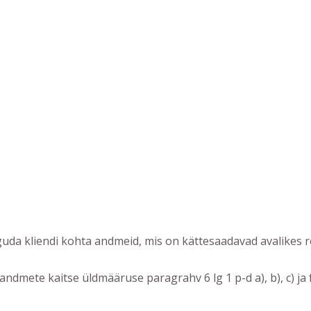
guda kliendi kohta andmeid, mis on kättesaadavad avalikes re
andmete kaitse üldmääruse paragrahv 6 lg 1 p-d a), b), c) ja f