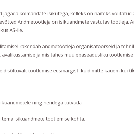
id jagada kolmandate isikutega, kelleks on näiteks volitatud
tevõtted Andmetöötleja on isikuandmete vastutav töötleja.
kus AS-ile.
ilitamisel rakendab andmetöötleja organisatoorseid ja tehni
, avalikustamise ja mis tahes muu ebaseadusliku töötlemise 
eid sõltuvalt töötlemise eesmärgist, kuid mitte kauem kui
ü
isikuandmetele ning nendega tutvuda.
i tema isikuandmete töötlemise kohta.