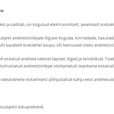
ne
b ja säilitab, on kogutud elektrooniliselt, peamiselt kodule
ekt andmetöötlejale õiguse koguda, korraldada, kasutada j
õi kaudselt kodulehel kaupu või teenuseid ostes andmetöötl
lt esitatud andmed oleksid täpsed, õiged ja terviklikud. Tea
 kohustatud andmetöötlejat viivitamatult teavitama esitat
t valeandmete esitamisest põhjustatud kahju eest andmesubj
esubjekti isikuandmeid: