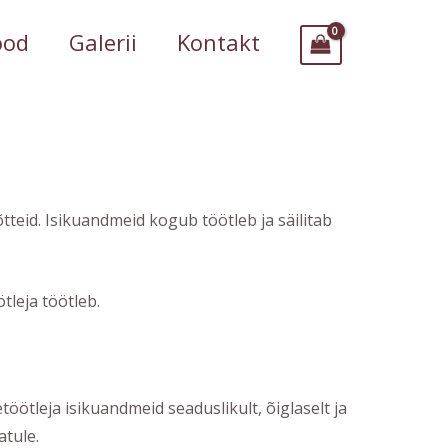
ood
Galerii
Kontakt
õtteid. Isikuandmeid kogub töötleb ja säilitab
tleja töötleb.
ötleja isikuandmeid seaduslikult, õiglaselt ja
atule.