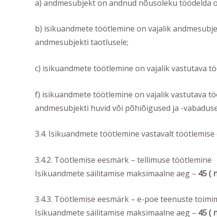
a) andmesubjekt on andnud nõusoleku töödelda om
b) isikuandmete töötlemine on vajalik andmesubje
andmesubjekti taotlusele;
c) isikuandmete töötlemine on vajalik vastutava töö
f) isikuandmete töötlemine on vajalik vastutava töö
andmesubjekti huvid või põhiõigused ja -vabadused,
3.4. Isikuandmete töötlemine vastavalt töötlemise
3.4.2. Töötlemise eesmärk – tellimuse töötlemine
Isikuandmete säilitamise maksimaalne aeg –
45 ( 
3.4.3. Töötlemise eesmärk – e-poe teenuste toim
Isikuandmete säilitamise maksimaalne aeg –
45 ( 