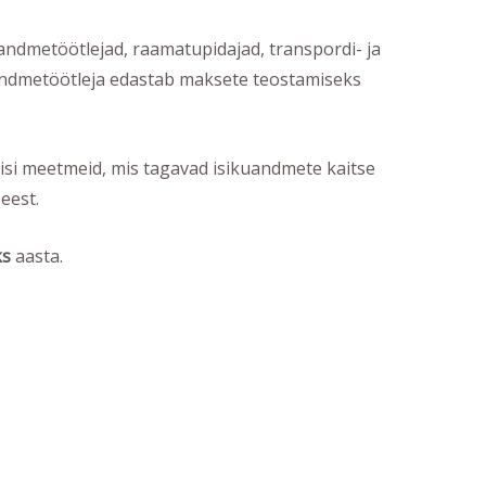
 andmetöötlejad, raamatupidajad, transpordi- ja
 Andmetöötleja edastab maksete teostamiseks
lisi meetmeid, mis tagavad isikuandmete kaitse
eest.
ks
aasta.