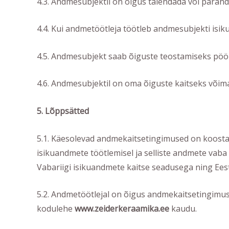
4.3. Andmesubjektil on õigus täiendada või paran
4.4. Kui andmetöötleja töötleb andmesubjekti isik
4.5. Andmesubjekt saab õiguste teostamiseks pöö
4.6. Andmesubjektil on oma õiguste kaitseks võim
5. Lõppsätted
5.1. Käesolevad andmekaitsetingimused on koosta
isikuandmete töötlemisel ja selliste andmete vaba 
Vabariigi isikuandmete kaitse seadusega ning Eest
5.2. Andmetöötlejal on õigus andmekaitsetingimusi
kodulehe
www.zeiderkeraamika.ee
kaudu.