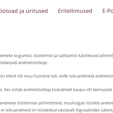
öötoad ja üritused
Eritellimused
E-P
ndmete kogumist, töötlemist ja säilitamist käsitlevaid põhim
(edaspidi andmetöötleja).
n klient või muu füüsiline isik, kelle isikuandmeid andmetöö
üks, kes ostab andmetöötleja kodulehelt kaupu või teenuseid.
 andmete töötlemise põhimõtteid, muuhulgas töötleb andmetö
 et isikuandmeid on töödeldud vastavalt õigusaktides sätest