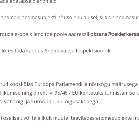
dada ebatäpseid andmeid.
uandmeid andmesubjekti nõusoleku alusel, siis on andmesubjek
rduda e-poe klienditoe poole aadressil
oksana@zeiderkeraa
alik esitada kaebus Andmekaitse Inspektsioonile.
tud kooskõlas Euroopa Parlamendi ja nõukogu määrusega (EL
liikumise ning direktiivi 95/46 / EÜ kehtetuks tunnistamise 
i Vabariigi ja Euroopa Liidu õigusaktidega.
 osaliselt või täielikult muuta, teavitades andmesubjekte 