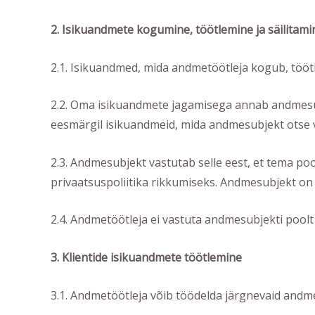
2. Isikuandmete kogumine, töötlemine ja säilitami
2.1. Isikuandmed, mida andmetöötleja kogub, töötle
2.2. Oma isikuandmete jagamisega annab andmesubj
eesmärgil isikuandmeid, mida andmesubjekt otse v
2.3. Andmesubjekt vastutab selle eest, et tema poo
privaatsuspoliitika rikkumiseks. Andmesubjekt on
2.4. Andmetöötleja ei vastuta andmesubjekti pool
3. Klientide isikuandmete töötlemine
3.1. Andmetöötleja võib töödelda järgnevaid andm