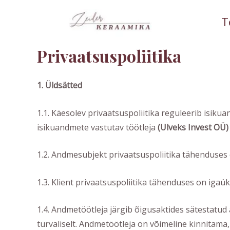
Skip
T
to
content
Privaatsuspoliitika
1. Üldsätted
1.1. Käesolev privaatsuspoliitika reguleerib isikua
isikuandmete vastutav töötleja
(
Ulveks Invest OÜ
)
1.2. Andmesubjekt privaatsuspoliitika tähenduses o
1.3. Klient privaatsuspoliitika tähenduses on iga
1.4. Andmetöötleja järgib õigusaktides sätestatud
turvaliselt. Andmetöötleja on võimeline kinnitama,