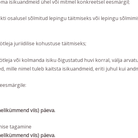
a isikuandmeid ühel või mitmel konkreetsel eesmärgil;
kti osalusel sõlmitud lepingu täitmiseks või lepingu sõlmim
tleja juriidilise kohustuse täitmiseks;
tleja või kolmanda isiku õigustatud huvi korral, välja arvatud
 mille nimel tuleb kaitsta isikuandmeid, eriti juhul kui and
 eesmärgile:
nelikümmend viis) päeva
.
imise tagamine
nelikümmend viis) päeva
.