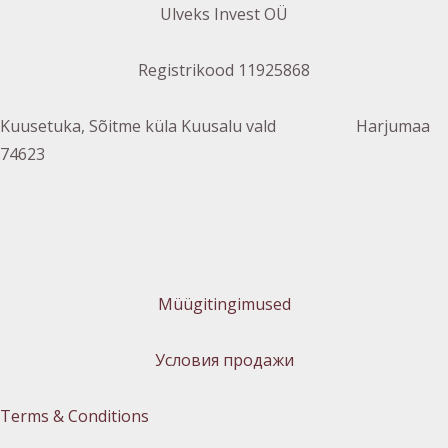
Ulveks Invest OÜ
Registrikood 11925868
Kuusetuka, Sõitme küla Kuusalu vald Harjumaa
74623
Müügitingimused
Условия продажи
Terms & Conditions