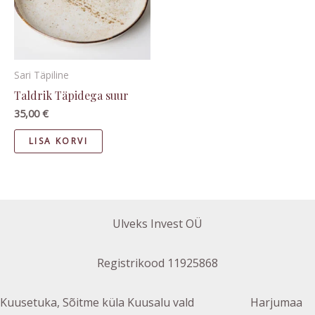
Sari Täpiline
Taldrik Täpidega suur
35,00
€
LISA KORVI
Ulveks Invest OÜ
Registrikood 11925868
Kuusetuka, Sõitme küla Kuusalu vald Harjumaa