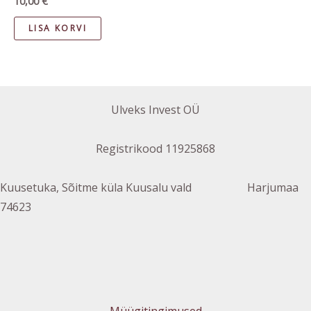
10,00
€
LISA KORVI
Ulveks Invest OÜ
Registrikood 11925868
Kuusetuka, Sõitme küla Kuusalu vald Harjumaa
74623