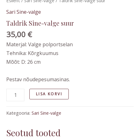
Esileht
/
Sari Sine-valge
/ Taldrik Sine-valge suur
Sari Sine-valge
Taldrik Sine-valge suur
35,00
€
Materjal: Valge polportselan
Tehnika: Kõrgkuumus
Mõõt: D: 26 cm
Pestav nõudepesumasinas.
LISA KORVI
Kategooria:
Sari Sine-valge
Seotud tooted