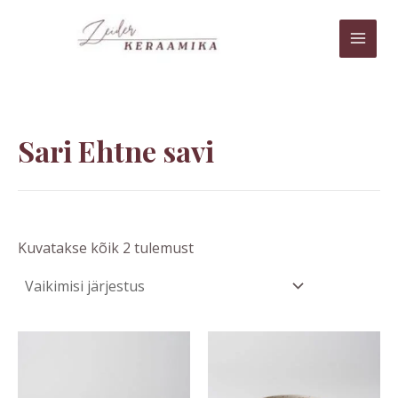
Skip
MAI
to
MEN
content
Sari Ehtne savi
Kuvatakse kõik 2 tulemust
Price
This
range:
product
15,00 €
through
has