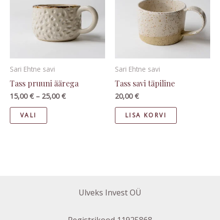
25,00 €
multiple
variants.
The
options
may
Sari Ehtne savi
Sari Ehtne savi
be
Tass pruuni äärega
Tass savi täpiline
chosen
15,00
€
–
25,00
€
20,00
€
on
VALI
LISA KORVI
the
product
page
Ulveks Invest OÜ
Registrikood 11925868