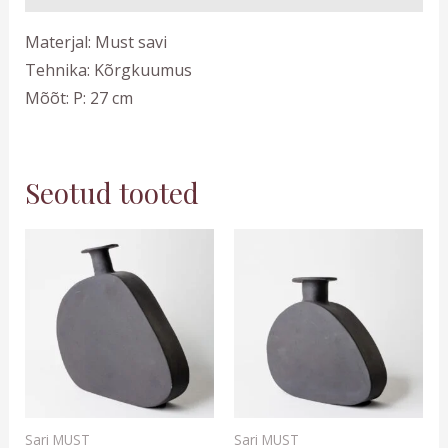
Materjal: Must savi
Tehnika: Kõrgkuumus
Mõõt: P: 27 cm
Seotud tooted
Sari MUST
Sari MUST