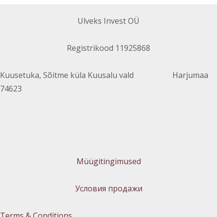
Ulveks Invest OÜ
Registrikood 11925868
Kuusetuka, Sõitme küla Kuusalu vald Harjumaa
74623
Müügitingimused
Условия продажи
Terms & Conditions