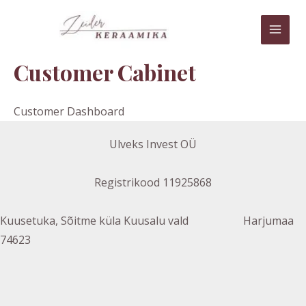
Skip
MAI
to
MEN
content
Customer Cabinet
Customer Dashboard
Ulveks Invest OÜ
Registrikood 11925868
Kuusetuka, Sõitme küla Kuusalu vald Harjumaa
74623