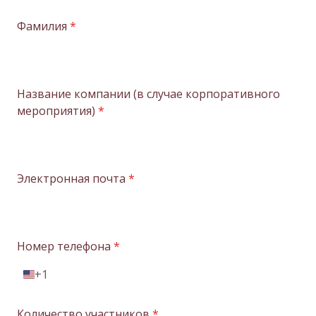
Фамилия
*
Название компании (в случае корпоративного
мероприятия)
*
Электронная почта
*
Номер телефона
*
+1
U
n
i
Количество участников
*