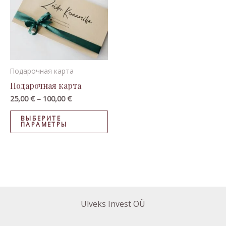
100,00 €
несколько
вариаций.
Опции
можно
выбрать
Подaрочная карта
на
Подaрочная карта
странице
25,00
€
–
100,00
€
товара.
ВЫБЕРИТЕ
ПАРАМЕТРЫ
Ulveks Invest OÜ