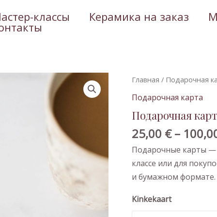
астер-классы
Керамика на заказ
М
онтакты
Количество
Главная
/
Подaрочная к
товара
Подaрочная карта
Подaрочная
Подaрочная кар
карта
25,00
€
–
100,0
Подарочные карты — 
классе или для покуп
и бумажном формате.
Kinkekaart