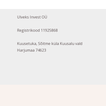
Ulveks Invest OÜ
Registrikood 11925868
Kuusetuka, Sõitme küla Kuusalu vald
Harjumaa 74623