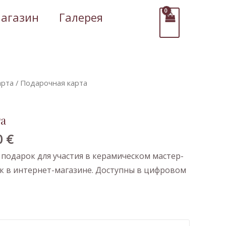
агазин
Галерея
Диапазон
арта
/ Подaрочная карта
цен:
25,00 €
та
–
100,00 €
0
€
подарок для участия в керамическом мастер-
ок в интернет-магазине. Доступны в цифровом