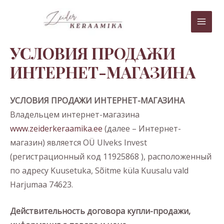
Перейти
MAI
к
MEN
содержимому
УСЛОВИЯ ПРОДАЖИ
ИНТЕРНЕТ-МАГАЗИНА
УСЛОВИЯ ПРОДАЖИ ИНТЕРНЕТ-МАГАЗИНА
Владельцем интернет-магазина
www.zeiderkeraamika.ee
(далее – Интернет-
магазин) является OÜ Ulveks Invest
(регистрационный код 11925868 ), расположенный
по адресу Kuusetuka, Sõitme küla Kuusalu vald
Harjumaa 74623.
Действительность договора купли-продажи,