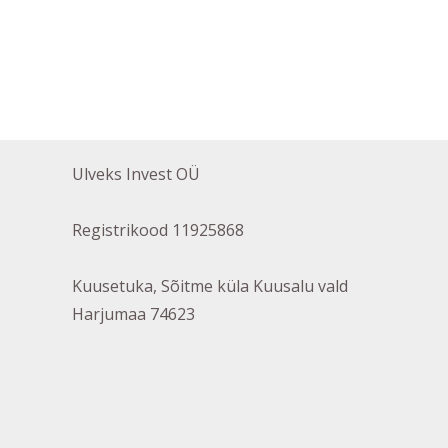
Ulveks Invest OÜ
Registrikood 11925868
Kuusetuka, Sõitme küla Kuusalu vald
Harjumaa 74623