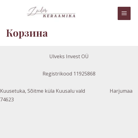
Перейти
MAI
к
MEN
содержимому
Корзина
Ulveks Invest OÜ
Registrikood 11925868
Kuusetuka, Sõitme küla Kuusalu vald Harjumaa
74623